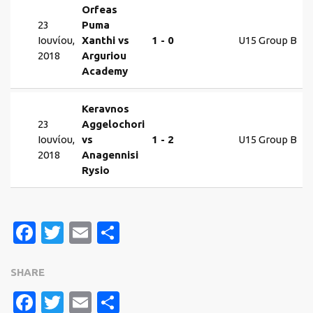
Orfeas
23
Puma
Ιουνίου,
Xanthi vs
1 - 0
U15 Group B
2018
Arguriou
Academy
Keravnos
23
Aggelochori
Ιουνίου,
vs
1 - 2
U15 Group B
2018
Anagennisi
Rysio
Facebook
Twitter
Email
Μοιραστείτε
SHARE
FACEBOOK
TWITTER
EMAIL
ΜΟΙΡΑΣΤΕΊΤΕ