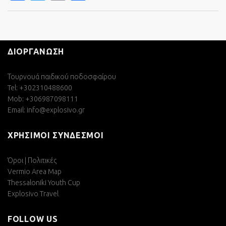
ΔΙΟΡΓΑΝΩΣΗ
Τουρνουά παιδικού ποδοσφαίρου
Tel: +302310488600
Mob: +306987098111
Email:
info@explosivo.gr
ΧΡΗΣΙΜΟΙ ΣΥΝΔΕΣΜΟΙ
Όροι | Πολιτικές
Vermio Area Map
Thessaloniki Youth Cup
Explosivo Travel
FOLLOW US