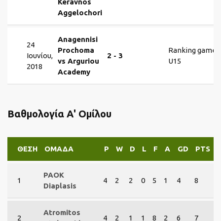
Keravnos
Aggelochori
Anagennisi
24
Prochoma
Ranking games
Ιουνίου,
2 - 3
vs Arguriou
U15
2018
Academy
Βαθμολογία Α' Ομίλου
ΘΈΣΗ
ΟΜΆΔΑ
P
W
D
L
F
A
GD
PTS
PAOK
1
4
2
2
0
5
1
4
8
Diaplasis
Atromitos
2
4
2
1
1
8
2
6
7