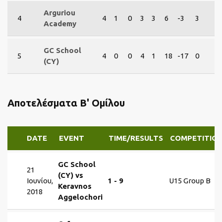
Arguriou
4
4
1
0
3
3
6
-3
3
Academy
GC School
5
4
0
0
4
1
18
-17
0
(CY)
Αποτελέσματα Β' Ομίλου
DATE
EVENT
TIME/RESULTS
COMPETITIO
GC School
21
(CY) vs
Ιουνίου,
1 - 9
U15 Group B
Keravnos
2018
Aggelochori