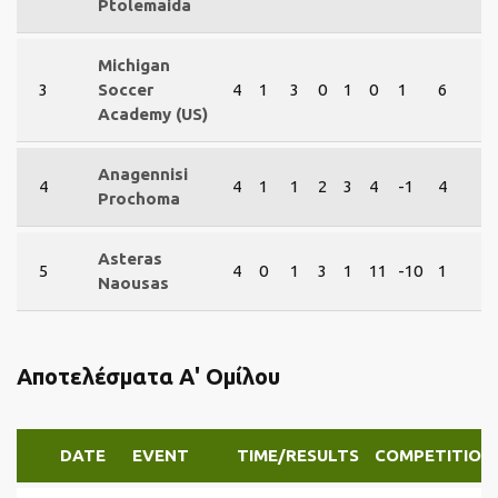
Ptolemaida
Michigan
3
Soccer
4
1
3
0
1
0
1
6
Academy (US)
Anagennisi
4
4
1
1
2
3
4
-1
4
Prochoma
Asteras
5
4
0
1
3
1
11
-10
1
Naousas
Αποτελέσματα Α' Ομίλου
DATE
EVENT
TIME/RESULTS
COMPETITION