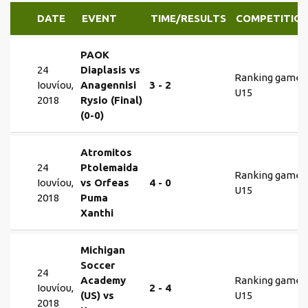
DATE
EVENT
TIME/RESULTS
COMPETITIO
PAOK
24
Diaplasis vs
Ranking games
Ιουνίου,
Anagennisi
3 - 2
U15
2018
Rysio (Final)
(0-0)
Atromitos
24
Ptolemaida
Ranking games
Ιουνίου,
vs Orfeas
4 - 0
U15
2018
Puma
Xanthi
Michigan
Soccer
24
Academy
Ranking games
Ιουνίου,
2 - 4
(US) vs
U15
2018