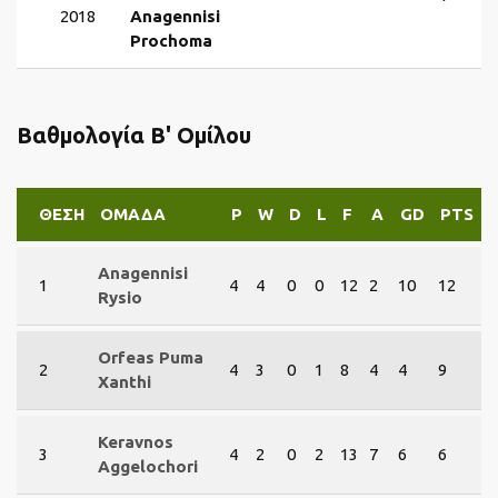
2018
Anagennisi
Prochoma
Βαθμολογία Β' Ομίλου
ΘΈΣΗ
ΟΜΆΔΑ
P
W
D
L
F
A
GD
PTS
Anagennisi
1
4
4
0
0
12
2
10
12
Rysio
Orfeas Puma
2
4
3
0
1
8
4
4
9
Xanthi
Keravnos
3
4
2
0
2
13
7
6
6
Aggelochori