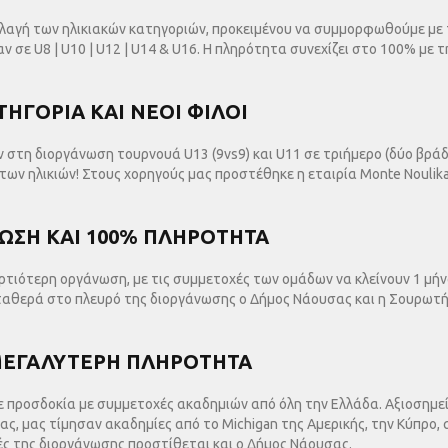
αγή των ηλικιακών κατηγοριών, προκειμένου να συμμορφωθούμε με τ
ν σε U8 | U10 | U12 | U14 & U16. Η πληρότητα συνεχίζει στο 100% με
ΤΗΓΟΡΙΑ ΚΑΙ ΝΕΟΙ ΦΙΛΟΙ
στη διοργάνωση τουρνουά U13 (9vs9) και U11 σε τριήμερο (δύο βράδι
ων ηλικιών! Στους χορηγούς μας προστέθηκε η εταιρία Monte Noulika
ΡΩΣΗ ΚΑΙ 100% ΠΛΗΡΟΤΗΤΑ
 αρτιότερη οργάνωση, με τις συμμετοχές των ομάδων να κλείνουν 1 μή
ταθερά στο πλευρό της διοργάνωσης ο Δήμος Νάουσας και η Σουρωτή 
 ΜΕΓΑΛΥΤΕΡΗ ΠΛΗΡΟΤΗΤΑ
 προσδοκία με συμμετοχές ακαδημιών από όλη την Ελλάδα. Αξιοσημείωτ
δας, μας τίμησαν ακαδημίες από το Michigan της Αμερικής, την Κύπρο, 
ές της διοργάνωσης προστίθεται και ο Δήμος Νάουσας.