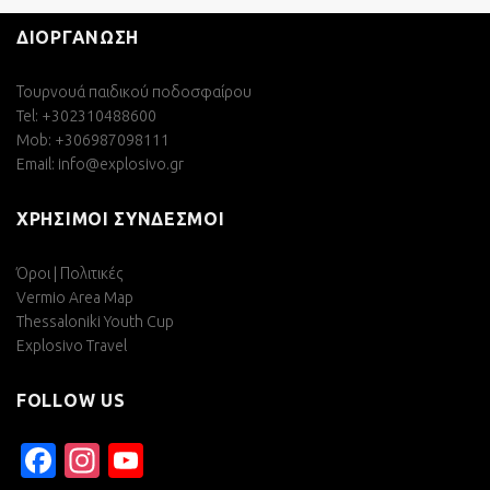
ΔΙΟΡΓΑΝΩΣΗ
Τουρνουά παιδικού ποδοσφαίρου
Tel: +302310488600
Mob: +306987098111
Email:
info@explosivo.gr
ΧΡΗΣΙΜΟΙ ΣΥΝΔΕΣΜΟΙ
Όροι | Πολιτικές
Vermio Area Map
Thessaloniki Youth Cup
Explosivo Travel
FOLLOW US
Facebook
Instagram
YouTube