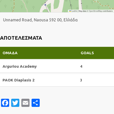
Leaflet
|
Map data ©
OpenStreetMap
contributors
Unnamed Road, Naousa 592 00, Ελλάδα
ΑΠΟΤΕΛΈΣΜΑΤΑ
ΟΜΆΔΑ
GOALS
Arguriou Academy
4
PAOK Diaplasis 2
3
Facebook
Twitter
Email
Μοιραστείτε