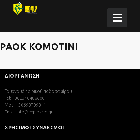
PAOK KOMOTINI
ΔΙΟΡΓΑΝΩΣΗ
Τουρνουά παιδικού ποδοσφαίρου
Tel: +302310488600
Mob: +306987098111
Email:
info@explosivo.gr
ΧΡΗΣΙΜΟΙ ΣΥΝΔΕΣΜΟΙ