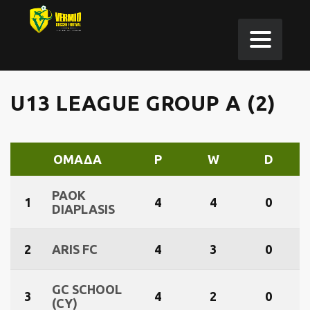
U13 LEAGUE GROUP A (2)
ΟΜΆΔΑ
P
W
D
PAOK
1
4
4
0
DIAPLASIS
2
ARIS FC
4
3
0
GC SCHOOL
3
4
2
0
(CY)