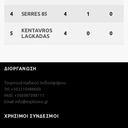
4
SERRES 85
4
1
0
KENTAVROS
5
4
0
0
LAGKADAS
ΔΙΟΡΓΑΝΩΣΗ
Τουρνουά παιδικού ποδοσφαίρου
Tel: +302310488600
Mob: +306987098111
Email:
info@explosivo.gr
ΧΡΗΣΙΜΟΙ ΣΥΝΔΕΣΜΟΙ