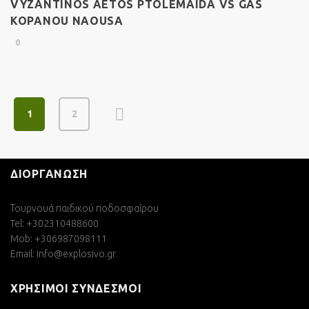
VYZANTINOS AETOS PTOLEMAIDA VS GAS
KOPANOU NAOUSA
0
1
2
ΔΙΟΡΓΑΝΩΣΗ
Τουρνουά παιδικού ποδοσφαίρου
Tel: +302310488600
Mob: +306987098111
Email:
info@explosivo.gr
ΧΡΗΣΙΜΟΙ ΣΥΝΔΕΣΜΟΙ