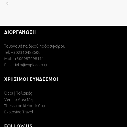
0
ΔΙΟΡΓΑΝΩΣΗ
Τουρνουά παιδικού ποδοσφαίρου
Tel: +302310488600
Mob: +306987098111
Email:
info@explosivo.gr
ΧΡΗΣΙΜΟΙ ΣΥΝΔΕΣΜΟΙ
Όροι | Πολιτικές
Vermio Area Map
Thessaloniki Youth Cup
Explosivo Travel
FOLLOW US