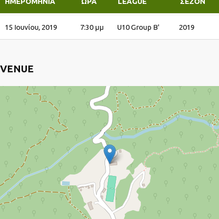
ΗΜΕΡΟΜΗΝΊΑ
ΏΡΑ
LEAGUE
ΣΕΖΌΝ
15 Ιουνίου, 2019
7:30 μμ
U10 Group B'
2019
VENUE