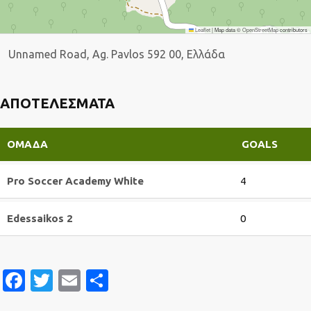
Leaflet
|
Map data ©
OpenStreetMap
contributors
Unnamed Road, Ag. Pavlos 592 00, Ελλάδα
ΑΠΟΤΕΛΈΣΜΑΤΑ
ΟΜΆΔΑ
GOALS
Pro Soccer Academy White
4
Edessaikos 2
0
Facebook
Twitter
Email
Μοιραστείτε