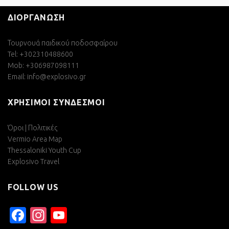
ΔΙΟΡΓΑΝΩΣΗ
Τουρνουά παιδικού ποδοσφαίρου
Tel: +302310488600
Mob: +306987098111
Email:
info@explosivo.gr
ΧΡΗΣΙΜΟΙ ΣΥΝΔΕΣΜΟΙ
Όροι | Πολιτικές
Vermio Area Map
Thessaloniki Youth Cup
Explosivo Travel
FOLLOW US
Facebook
Instagram
YouTube