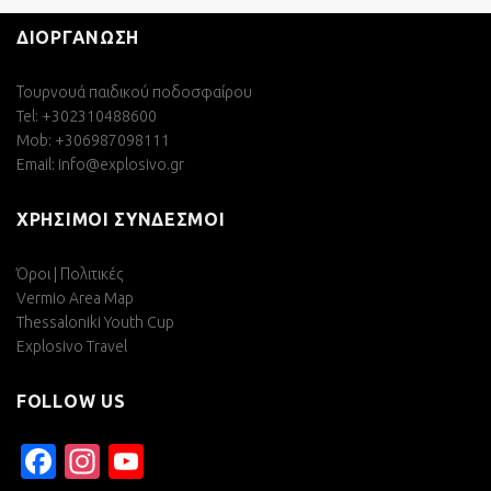
ΔΙΟΡΓΑΝΩΣΗ
Τουρνουά παιδικού ποδοσφαίρου
Tel: +302310488600
Mob: +306987098111
Email:
info@explosivo.gr
ΧΡΗΣΙΜΟΙ ΣΥΝΔΕΣΜΟΙ
Όροι | Πολιτικές
Vermio Area Map
Thessaloniki Youth Cup
Explosivo Travel
FOLLOW US
Facebook
Instagram
YouTube