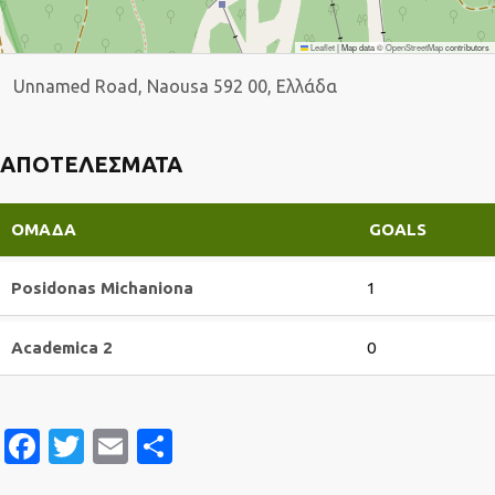
Leaflet
|
Map data ©
OpenStreetMap
contributors
Unnamed Road, Naousa 592 00, Ελλάδα
ΑΠΟΤΕΛΈΣΜΑΤΑ
ΟΜΆΔΑ
GOALS
Posidonas Michaniona
1
Academica 2
0
Facebook
Twitter
Email
Μοιραστείτε