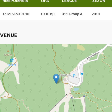
ΗΜΕΡΟΜΗΝΊΑ
ΏΡΑ
LEAGUE
ΣΕΖΌΝ
16 Ιουνίου, 2018
10:30 πμ
U11 Group A
2018
VENUE