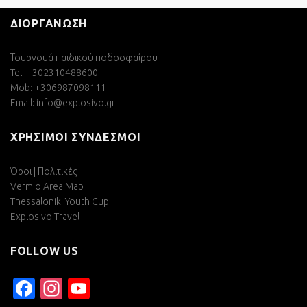
ΔΙΟΡΓΑΝΩΣΗ
Τουρνουά παιδικού ποδοσφαίρου
Tel: +302310488600
Mob: +306987098111
Email:
info@explosivo.gr
ΧΡΗΣΙΜΟΙ ΣΥΝΔΕΣΜΟΙ
Όροι | Πολιτικές
Vermio Area Map
Thessaloniki Youth Cup
Explosivo Travel
FOLLOW US
Facebook
Instagram
YouTube