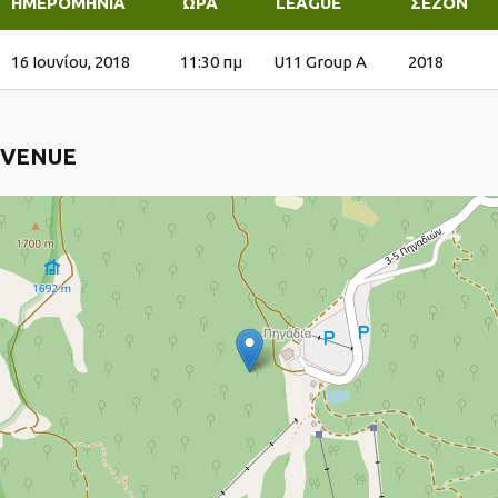
ΗΜΕΡΟΜΗΝΊΑ
ΏΡΑ
LEAGUE
ΣΕΖΌΝ
16 Ιουνίου, 2018
11:30 πμ
U11 Group A
2018
VENUE