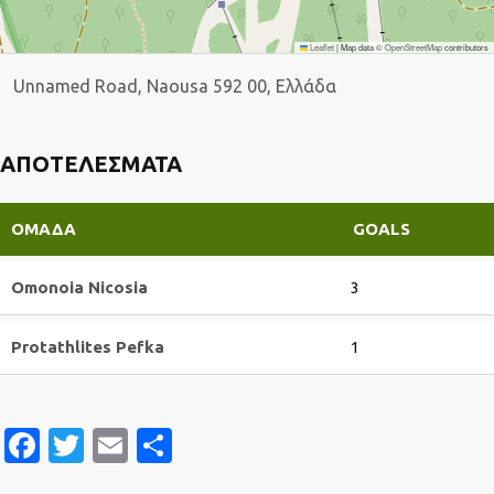
Leaflet
|
Map data ©
OpenStreetMap
contributors
Unnamed Road, Naousa 592 00, Ελλάδα
ΑΠΟΤΕΛΈΣΜΑΤΑ
ΟΜΆΔΑ
GOALS
Omonoia Nicosia
3
Protathlites Pefka
1
Facebook
Twitter
Email
Μοιραστείτε