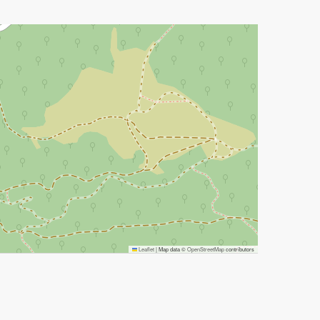
Leaflet
|
Map data ©
OpenStreetMap
contributors