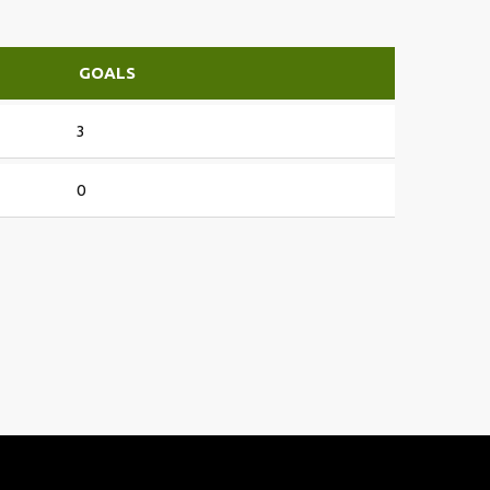
GOALS
3
0