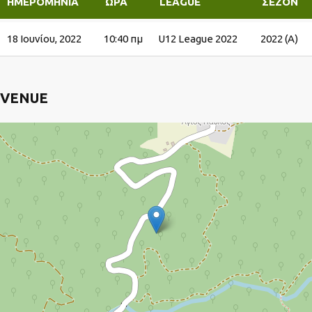
ΗΜΕΡΟΜΗΝΊΑ
ΏΡΑ
LEAGUE
ΣΕΖΌΝ
18 Ιουνίου, 2022
10:40 πμ
U12 League 2022
2022 (A)
VENUE