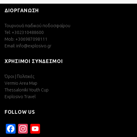
ΔΙΟΡΓΑΝΩΣΗ
Τουρνουά παιδικού ποδοσφαίρου
Tel: +302310488600
Mob: +306987098111
Email:
info@explosivo.gr
ΧΡΗΣΙΜΟΙ ΣΥΝΔΕΣΜΟΙ
Όροι | Πολιτικές
Vermio Area Map
Thessaloniki Youth Cup
Explosivo Travel
FOLLOW US
Facebook
Instagram
YouTube