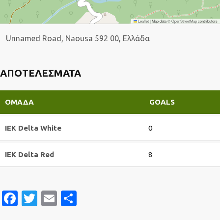
Leaflet
|
Map data ©
OpenStreetMap
contributors
Unnamed Road, Naousa 592 00, Ελλάδα
ΑΠΟΤΕΛΈΣΜΑΤΑ
ΟΜΆΔΑ
GOALS
IEK Delta White
0
IEK Delta Red
8
Facebook
Twitter
Email
Μοιραστείτε