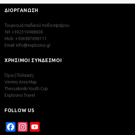
ΔΙΟΡΓΑΝΩΣΗ
Τουρνουά παιδικού ποδοσφαίρου
Tel: +302310488600
Mob: +306987098111
Email:
info@explosivo.gr
ΧΡΗΣΙΜΟΙ ΣΥΝΔΕΣΜΟΙ
Όροι | Πολιτικές
Vermio Area Map
Thessaloniki Youth Cup
Explosivo Travel
FOLLOW US
Facebook
Instagram
YouTube