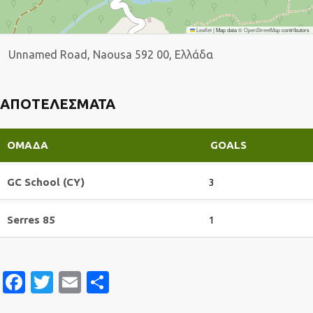
Leaflet
|
Map data ©
OpenStreetMap
contributors
Unnamed Road, Naousa 592 00, Ελλάδα
ΑΠΟΤΕΛΈΣΜΑΤΑ
ΟΜΆΔΑ
GOALS
GC School (CY)
3
Serres 85
1
Facebook
Twitter
Email
Μοιραστείτε