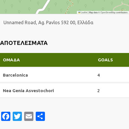
Leaflet
|
Map data ©
OpenStreetMap
contributors
Unnamed Road, Ag. Pavlos 592 00, Ελλάδα
ΑΠΟΤΕΛΈΣΜΑΤΑ
ΟΜΆΔΑ
GOALS
Barcelonica
4
Nea Genia Asvestochori
2
Facebook
Twitter
Email
Μοιραστείτε