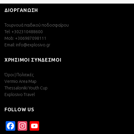
ΔΙΟΡΓΑΝΩΣΗ
Τουρνουά παιδικού ποδοσφαίρου
Tel: +302310488600
Mob: +306987098111
Email:
info@explosivo.gr
ΧΡΗΣΙΜΟΙ ΣΥΝΔΕΣΜΟΙ
Όροι | Πολιτικές
Vermio Area Map
Thessaloniki Youth Cup
Explosivo Travel
FOLLOW US
Facebook
Instagram
YouTube