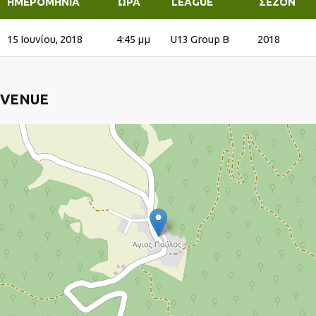
ΗΜΕΡΟΜΗΝΊΑ
ΏΡΑ
LEAGUE
ΣΕΖΌΝ
15 Ιουνίου, 2018
4:45 μμ
U13 Group B
2018
VENUE