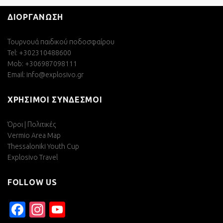
ΔΙΟΡΓΑΝΩΣΗ
Τουρνουά παιδικού ποδοσφαίρου
Tel: +302310488600
Mob: +306987098111
Email:
info@explosivo.gr
ΧΡΗΣΙΜΟΙ ΣΥΝΔΕΣΜΟΙ
Όροι | Πολιτικές
Vermio Area Map
Thessaloniki Youth Cup
Explosivo Travel
FOLLOW US
Facebook
Instagram
YouTube