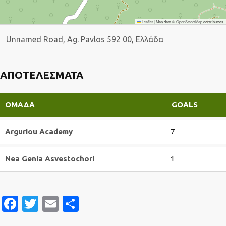
Leaflet
|
Map data ©
OpenStreetMap
contributors
Unnamed Road, Ag. Pavlos 592 00, Ελλάδα
ΑΠΟΤΕΛΈΣΜΑΤΑ
ΟΜΆΔΑ
GOALS
Arguriou Academy
7
Nea Genia Asvestochori
1
Facebook
Twitter
Email
Μοιραστείτε