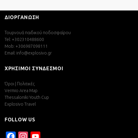
ΔΙΟΡΓΑΝΩΣΗ
Τουρνουά παιδικού ποδοσφαίρου
Tel: +302310488600
Mob: +306987098111
Email:
info@explosivo.gr
ΧΡΗΣΙΜΟΙ ΣΥΝΔΕΣΜΟΙ
Όροι | Πολιτικές
Vermio Area Map
Thessaloniki Youth Cup
Explosivo Travel
FOLLOW US
Facebook
Instagram
YouTube