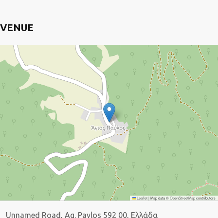
VENUE
Leaflet
|
Map data ©
OpenStreetMap
contributors
Unnamed Road, Ag. Pavlos 592 00, Ελλάδα