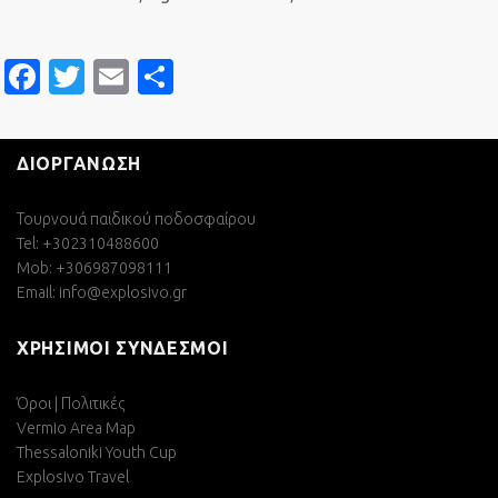
Facebook
Twitter
Email
Μοιραστείτε
ΔΙΟΡΓΑΝΩΣΗ
Τουρνουά παιδικού ποδοσφαίρου
Tel: +302310488600
Mob: +306987098111
Email:
info@explosivo.gr
ΧΡΗΣΙΜΟΙ ΣΥΝΔΕΣΜΟΙ
Όροι | Πολιτικές
Vermio Area Map
Thessaloniki Youth Cup
Explosivo Travel