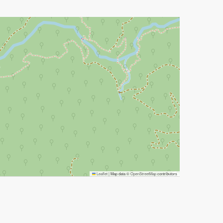
Leaflet
|
Map data ©
OpenStreetMap
contributors