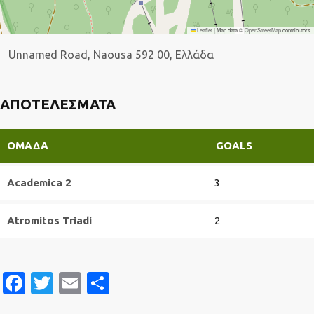
Leaflet
|
Map data ©
OpenStreetMap
contributors
Unnamed Road, Naousa 592 00, Ελλάδα
ΑΠΟΤΕΛΈΣΜΑΤΑ
ΟΜΆΔΑ
GOALS
Academica 2
3
Atromitos Triadi
2
Facebook
Twitter
Email
Μοιραστείτε