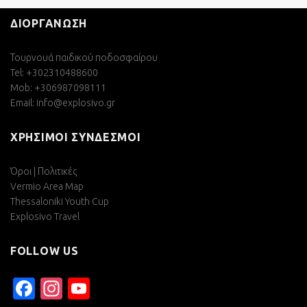
ΔΙΟΡΓΑΝΩΣΗ
Τουρνουά παιδικού ποδοσφαίρου
Tel: +302310488600
Mob: +306987098111
Email:
info@explosivo.gr
ΧΡΗΣΙΜΟΙ ΣΥΝΔΕΣΜΟΙ
Όροι | Πολιτικές
Vermio Area Map
Thessaloniki Youth Cup
Explosivo Travel
FOLLOW US
Facebook
Instagram
YouTube