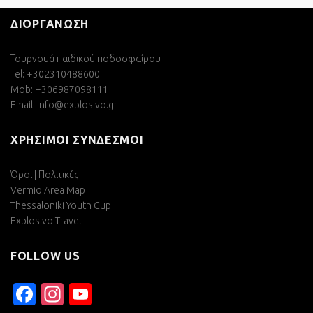
ΔΙΟΡΓΑΝΩΣΗ
Τουρνουά παιδικού ποδοσφαίρου
Tel: +302310488600
Mob: +306987098111
Email:
info@explosivo.gr
ΧΡΗΣΙΜΟΙ ΣΥΝΔΕΣΜΟΙ
Όροι | Πολιτικές
Vermio Area Map
Thessaloniki Youth Cup
Explosivo Travel
FOLLOW US
Facebook
Instagram
YouTube