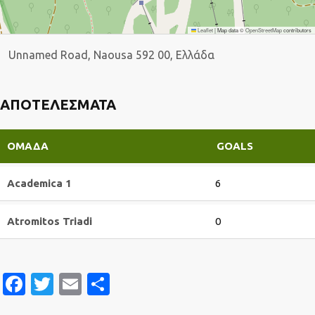
Leaflet
|
Map data ©
OpenStreetMap
contributors
Unnamed Road, Naousa 592 00, Ελλάδα
ΑΠΟΤΕΛΈΣΜΑΤΑ
ΟΜΆΔΑ
GOALS
Academica 1
6
Atromitos Triadi
0
Facebook
Twitter
Email
Μοιραστείτε