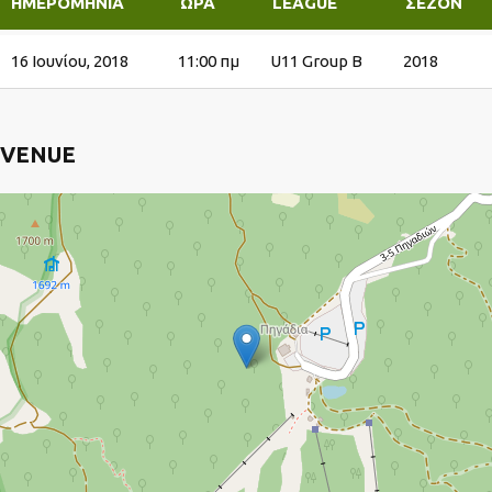
ΗΜΕΡΟΜΗΝΊΑ
ΏΡΑ
LEAGUE
ΣΕΖΌΝ
16 Ιουνίου, 2018
11:00 πμ
U11 Group B
2018
VENUE